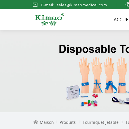

E-mail: sales@kimaomedical.com
|
ACCUE
Maison
Produits
Tourniquet jetable
T



