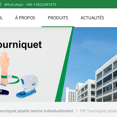

WhatsApp: +86-13822387375
IL
À PROPOS
PRODUITS
ACTUALITÉS
ourniquet jetable laminé individuellement
TPE Tourniquet jetab
