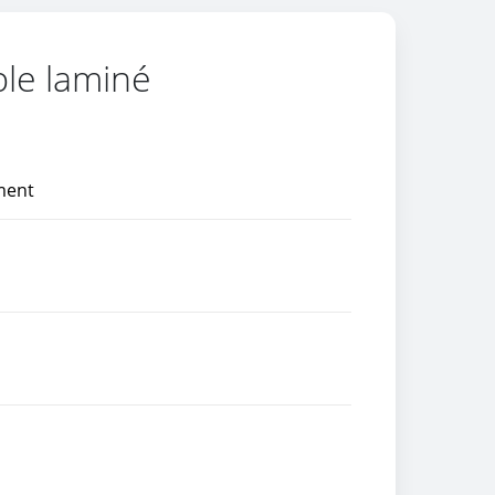
ble laminé
ment