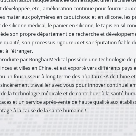
oduction automatique avancée domestique, une machine de
développée, etc., amélioration continue pour fournir aux cl
s matériaux polymères en caoutchouc et en silicone, les pri
de silicone médical, le panier en silicone, le tapis en silicone
ssède son propre département de recherche et développeme
e qualité, son processus rigoureux et sa réputation fiabl
et à l'étranger.
 produite par Ronghai Medical possède une technologie de po
es et villes en Chine, et est exporté vers différents pays et
enu un fournisseur à long terme des hôpitaux 3A de Chine e
 sincèrement travailler avec vous pour innover continuelle
 de la technologie médicale et de contribuer à la santé hum
icaces et un service après-vente de haute qualité aux établ
antage à la cause de la santé humaine !