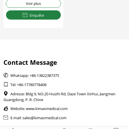
Voir plus

Enquête
Contact Message

Whatsapp: +86-13822387375

Tel: +86-17780778408

Adresse: Bldg 9, NO.20 Huizhi Rd, Daze Town Xinhui, Jiangmen
Guangdong, P. R. Chine

Website:
www.kimaomedical.com

E-mail: sales@kimaomedical.com